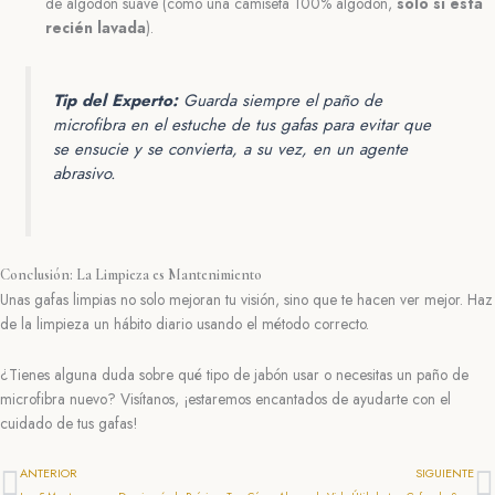
de algodón suave (como una camiseta 100% algodón,
solo si está
recién lavada
).
Tip del Experto:
Guarda siempre el paño de
microfibra en el estuche de tus gafas para evitar que
se ensucie y se convierta, a su vez, en un agente
abrasivo.
Conclusión: La Limpieza es Mantenimiento
Unas gafas limpias no solo mejoran tu visión, sino que te hacen ver mejor. Haz
de la limpieza un hábito diario usando el método correcto.
¿Tienes alguna duda sobre qué tipo de jabón usar o necesitas un paño de
microfibra nuevo? Visítanos, ¡estaremos encantados de ayudarte con el
cuidado de tus gafas!
Prev
N
ANTERIOR
SIGUIENTE