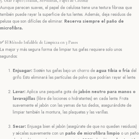
5. Usar Papel (Toallas, Servilletas, Papel de Cocina)
Aunque parecen suaves, el papel de celulosa tiene una textura fibrosa que
también puede rayar la superficie de tus lentes. Además, deja residuos de
pelusa que son difíciles de eliminar.
Reserva siempre el paño de
microfibra.
✅ El Método Infalible de Limpieza en 3 Pasos
La mejor y más segura forma de limpiar tus gafas requiere solo unos
segundos:
Enjuagar:
Sostén tus gafas bajo un chorro de
agua tibia o fría
del
grifo. Esto eliminará las partículas de polvo que podrían rayar el lente.
Lavar:
Aplica una pequeña gota de
jabón neutro para manos o
lavavajillas
(libre de lociones o hidratantes) en cada lente. Frota
suavemente el jabón con las yemas de tus dedos, asegurándote de
limpiar también la montura, las plaquetas y las varillas.
Secar:
Enjuaga bien el jabón (asegúrate de que no queden residuos)
y sécalas suavemente con un
paño de microfibra limpio
o un paño