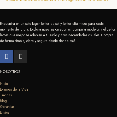
Las 5 Monturas que Dominarán la Próxima Temporada
Cómo Alargar la Vida Útil de tus Gafas de Sol (y Evitar que se Desajusten)
Encuentra en un solo lugar lentes de sol y lentes oftálmicos para cada
momento de tu día. Explora nuestras categorías, compara modelos y elige los
lentes que mejor se adapten a tu estilo y a tus necesidades visuales. Compra
de forma simple, clara y segura desde donde esté.
F
I
a
n
c
s
e
t
NOSOTROS
b
a
o
g
Inicio
Examen de la Vista
o
r
Tiendas
k
a
Blog
m
Garantías
Envíos