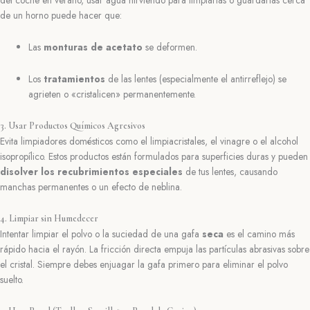
del coche en verano, usar agua hirviendo para limpiarlas o guardarlas cerca
de un horno puede hacer que:
Las
monturas de acetato
se deformen.
Los
tratamientos
de las lentes (especialmente el antirreflejo) se
agrieten o «cristalicen» permanentemente.
3. Usar Productos Químicos Agresivos
Evita limpiadores domésticos como el limpiacristales, el vinagre o el alcohol
isopropílico. Estos productos están formulados para superficies duras y pueden
disolver los recubrimientos especiales
de tus lentes, causando
manchas permanentes o un efecto de neblina.
4. Limpiar sin Humedecer
Intentar limpiar el polvo o la suciedad de una gafa
seca
es el camino más
rápido hacia el rayón. La fricción directa empuja las partículas abrasivas sobre
el cristal. Siempre debes enjuagar la gafa primero para eliminar el polvo
suelto.