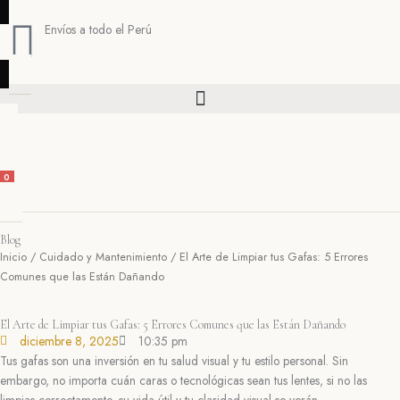
Ir
al
Envíos a todo el Perú
contenido
Búsqueda de productos
0
CART
Blog
Inicio
/
Cuidado y Mantenimiento
/ El Arte de Limpiar tus Gafas: 5 Errores
Comunes que las Están Dañando
El Arte de Limpiar tus Gafas: 5 Errores Comunes que las Están Dañando
diciembre 8, 2025
10:35 pm
Tus gafas son una inversión en tu salud visual y tu estilo personal. Sin
embargo, no importa cuán caras o tecnológicas sean tus lentes, si no las
limpias correctamente, su vida útil y tu claridad visual se verán