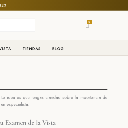
F
I
423
a
n
c
s
e
t
CART
0
b
a
o
g
o
r
k
a
m
VISTA
TIENDAS
BLOG
.
La idea es que tengas claridad sobre la importancia de
un especialista.
u Examen de la Vista