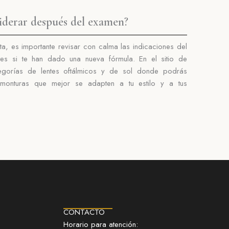
iderar después del examen?
a, es importante revisar con calma las indicaciones del
entes si te han dado una nueva fórmula.
En el sitio de
egorías de lentes oftálmicos y de sol donde podrás
s monturas que mejor se adapten a tu estilo y a tus
CONTACTO
Horario para atención: