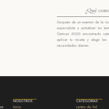
¿Qué cons
Después de un examen de la vist
especialista
y actualizar tus l
Ópticas 2020 encontrarás cat
aplicar tu receta y elegir la
necesidades diarias.
NOSOTROS
CATEGORÍAS
cos
Inicio
Lentes de Sol