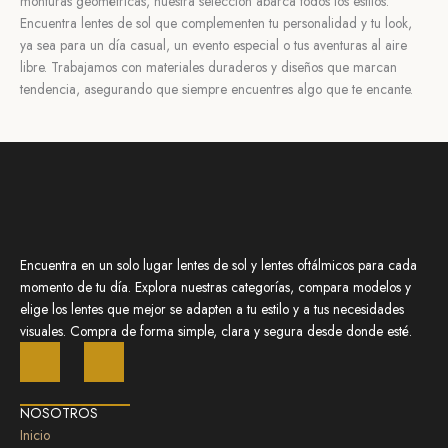
monturas geométricas,
nuestra selección abarca todos los estilos.
Encuentra lentes de sol que complementen tu
personalidad y tu look,
ya sea para un día casual, un evento especial o tus aventuras al aire
libre.
Trabajamos con materiales duraderos y diseños que marcan
tendencia, asegurando que
siempre encuentres algo que te encante.
Encuentra en un solo lugar lentes de sol y lentes oftálmicos para cada
momento de tu día. Explora nuestras categorías, compara modelos y
elige los lentes que mejor se adapten a tu estilo y a tus necesidades
visuales. Compra de forma simple, clara y segura desde donde esté.
F
I
a
n
c
s
NOSOTROS
e
t
Inicio