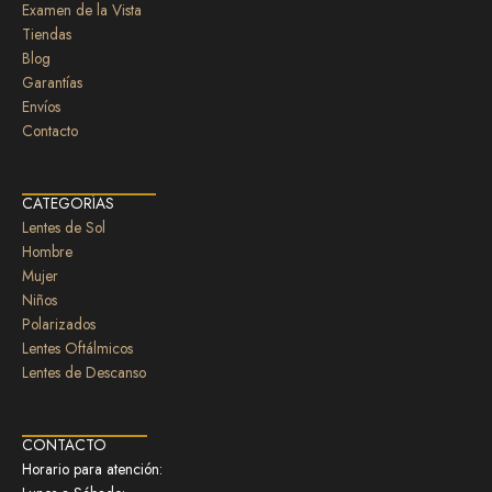
b
a
Examen de la Vista
o
g
Tiendas
o
r
Blog
k
a
Garantías
Envíos
m
Contacto
CATEGORÍAS
Lentes de Sol
Hombre
Mujer
Niños
Polarizados
Lentes Oftálmicos
Lentes de Descanso
CONTACTO
Horario para atención: