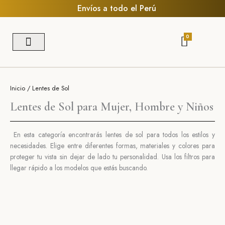
Ir
Envíos a todo el Perú
al
contenido
CART
0
Búsqueda de productos
Inicio
/ Lentes de Sol
Lentes de Sol para Mujer, Hombre y Niños
En esta categoría encontrarás lentes de sol para todos los estilos y
necesidades.
Elige entre diferentes formas, materiales y colores para
proteger tu vista sin dejar de lado
tu personalidad.
Usa los filtros para
llegar rápido a los modelos que estás buscando.