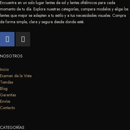
Encuentra en un solo lugar lentes de sol y lentes oftálmicos para cada
momento de tu día. Explora nuestras categorías, compara modelos y elige los
lentes que mejor se adapten a tu estilo y a tus necesidades visuales. Compra
de forma simple, clara y segura desde donde esté.
F
I
a
n
c
s
e
t
NOSOTROS
b
a
o
g
Inicio
Examen de la Vista
o
r
Tiendas
k
a
Blog
m
Garantías
Envíos
Contacto
CATEGORÍAS