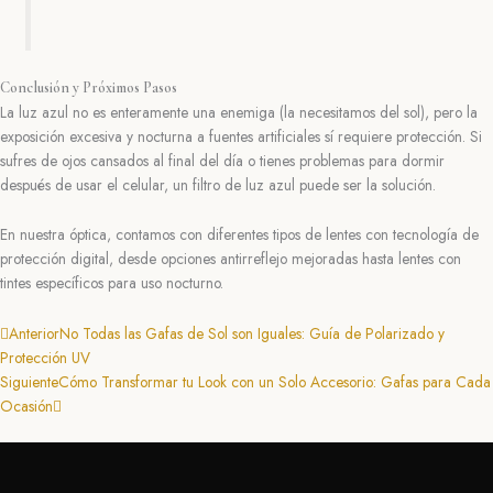
Conclusión y Próximos Pasos
La luz azul no es enteramente una enemiga (la necesitamos del sol), pero la
exposición excesiva y nocturna a fuentes artificiales sí requiere protección. Si
sufres de ojos cansados al final del día o tienes problemas para dormir
después de usar el celular, un filtro de luz azul puede ser la solución.
En nuestra óptica, contamos con diferentes tipos de lentes con tecnología de
protección digital, desde opciones antirreflejo mejoradas hasta lentes con
tintes específicos para uso nocturno.
Prev
Next
Anterior
No Todas las Gafas de Sol son Iguales: Guía de Polarizado y
Protección UV
Siguiente
Cómo Transformar tu Look con un Solo Accesorio: Gafas para Cada
Ocasión