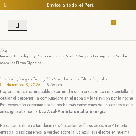
Ir
Envíos a todo el Perú
al
contenido
CART
0
Búsqueda de productos
Blog
Inicio
/
Tecnología y Protección
/ Luz Azul: ¿Amiga o Enemiga? La Verdad
sobre los Filtros Digitales
Luz Azul: ¿Amiga o Enemiga? La Verdad sobre los Filtros Digitales
diciembre 8, 2025
9:56 pm
Hoy en día, es casi imposible pasar un día sin interactuar con una pantalla: el
celular al despertar, la computadora en el trabajo y la televisión por la noche.
Esta exposición constante nos ha hecho más conscientes de un concepto que
antes ignorábamos: la
Luz Azul-Violeta de alta energía
.
Pero, ¿es realmente tan dañina? ¿Necesitamos filtros especiales? En esta
entrada, desglosaremos la verdad sobre la luz azul, sus efectos en nuestra