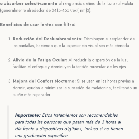
o absorber selectivamente
el rango más dañino de la luz azul-violeta
(generalmente alrededor de
$415-455\text{ nm}$
).
Beneficios de usar lentes con filtro:
Reducción del Deslumbramiento:
Disminuyen el resplandor de
las pantallas, haciendo que la experiencia visual sea más cómoda.
Alivio de la Fatiga Ocular:
Al reducir la dispersión de la luz,
facilitan el enfoque y disminuyen la tensión muscular de los ojos.
Mejora del Confort Nocturno:
Si se usan en las horas previas a
dormir, ayudan a minimizar la supresión de melatonina, facilitando un
sueño más reparador.
Importante:
Estos tratamientos son recomendables
para
todas
las personas que pasan más de 3 horas al
día frente a dispositivos digitales, incluso si no tienen
una graduación específica.